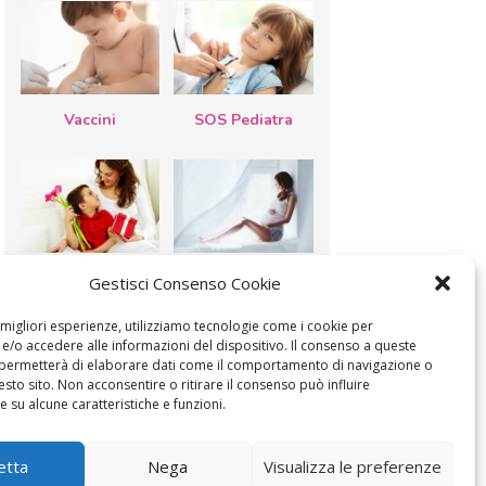
Vaccini
SOS Pediatra
Festa della
Le settimane di
Gestisci Consenso Cookie
mamma: lavoretti,
gravidanza
biglietti d’auguri,
filastrocche
e migliori esperienze, utilizziamo tecnologie come i cookie per
/o accedere alle informazioni del dispositivo. Il consenso a queste
 permetterà di elaborare dati come il comportamento di navigazione o
esto sito. Non acconsentire o ritirare il consenso può influire
 su alcune caratteristiche e funzioni.
MODIFICA IL CONSENSO
COOKIE POLICY (UE)
etta
Nega
Visualizza le preferenze