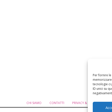
Per fornire l
memorizzare e
tecnologie ci
ID unici su qu
negativamente
CHI SIAMO
CONTATTI
PRIVACY & COOKIE POLICY
Acc