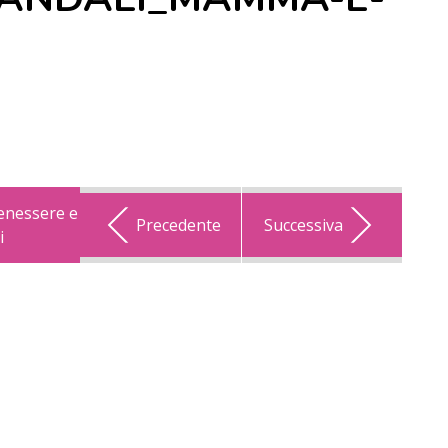
enessere e
Precedente
Successiva
i