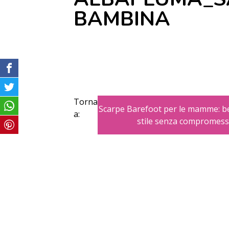
BAMBINA
Torna
Scarpe Barefoot per le mamme: b
a:
stile senza compromess