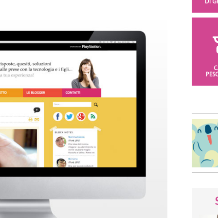
DI 
C
PES