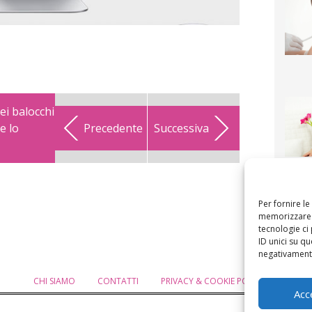
ei balocchi
e lo
Precedente
Successiva
F
mamm
bigli
fi
Per fornire l
memorizzare e
tecnologie ci
ID unici su qu
negativamente
CHI SIAMO
CONTATTI
PRIVACY & COOKIE POLICY
MODIF
Acc