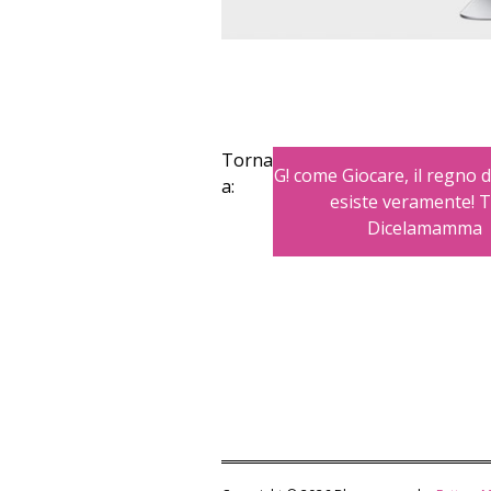
Torna
G! come Giocare, il regno d
a:
esiste veramente! T
Dicelamamma