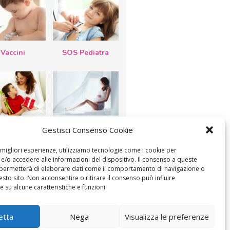
Vaccini
SOS Pediatra
esta della
Le settimane di
Gestisci Consenso Cookie
a: lavoretti,
gravidanza
etti d’auguri,
lastrocche
e migliori esperienze, utilizziamo tecnologie come i cookie per
/o accedere alle informazioni del dispositivo. Il consenso a queste
 permetterà di elaborare dati come il comportamento di navigazione o
esto sito. Non acconsentire o ritirare il consenso può influire
 su alcune caratteristiche e funzioni.
ICA IL CONSENSO
COOKIE POLICY (UE)
etta
Nega
Visualizza le preferenze