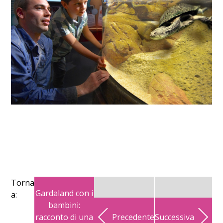
Torna
Gardaland con i
a:
bambini:
racconto di una
Precedente
Successiva