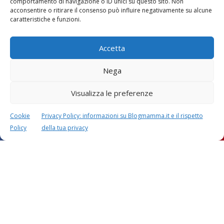
comportamento di navigazione o ID unici su questo sito. Non
Vaccini
SOS Pediatra
acconsentire o ritirare il consenso può influire negativamente su alcune
caratteristiche e funzioni.
Accetta
Nega
Visualizza le preferenze
Festa della mamma:
Le settimane di
lavoretti, biglietti
gravidanza
d’auguri, filastrocche
Cookie
Privacy Policy: informazioni su Blogmamma.it e il rispetto
Policy
della tua privacy
Chi siamo
Contatti
Privacy & Cookie Policy
Modifica il consenso
Cookie Policy (UE)
Copyright © 2026 Blogmamma by
FattoreMamma
Design e sviluppo
colorinside studio
con
Atelier FattoreMamma