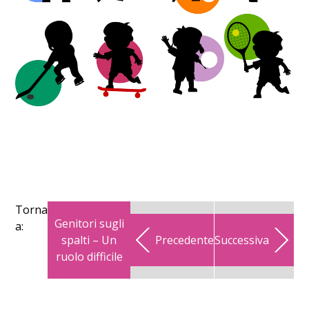
Torna
Genitori sugli
a:
spalti – Un
Precedente
Successiva
ruolo difficile