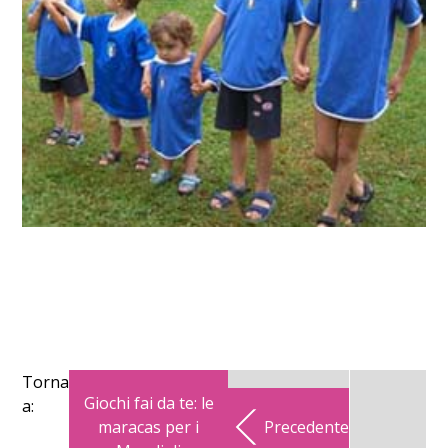
Torna
Giochi fai da te: le
a:
maracas per i
Precedente