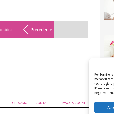
bambini
Precedente
F
mamm
bigli
fi
Per fornire l
memorizzare e
tecnologie ci
ID unici su qu
negativamente
CHI SIAMO
CONTATTI
PRIVACY & COOKIE POLICY
MODIF
Acc