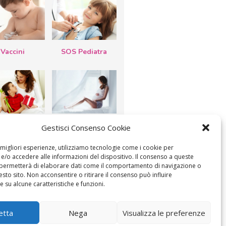
Vaccini
SOS Pediatra
esta della
Le settimane di
Gestisci Consenso Cookie
a: lavoretti,
gravidanza
etti d’auguri,
lastrocche
e migliori esperienze, utilizziamo tecnologie come i cookie per
/o accedere alle informazioni del dispositivo. Il consenso a queste
 permetterà di elaborare dati come il comportamento di navigazione o
esto sito. Non acconsentire o ritirare il consenso può influire
 su alcune caratteristiche e funzioni.
ICA IL CONSENSO
COOKIE POLICY (UE)
etta
Nega
Visualizza le preferenze