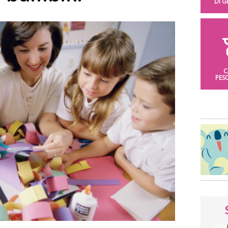
DI 
C
PES