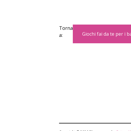
Torna
Giochi fai da te per i 
a: