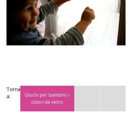
Torna
Giochi per bambini: i
a:
colori da vetro