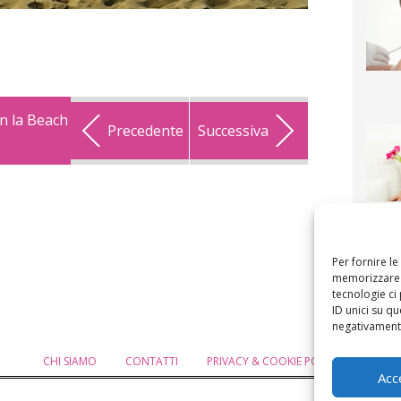
on la Beach
Precedente
Successiva
F
mamm
bigli
fi
Per fornire l
memorizzare e
tecnologie ci
ID unici su qu
negativamente
CHI SIAMO
CONTATTI
PRIVACY & COOKIE POLICY
MODIF
Acc