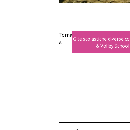
Torna
Gite scolastiche diverse c
a:
& Volley School