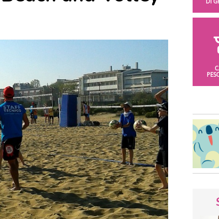
DI 
C
PES