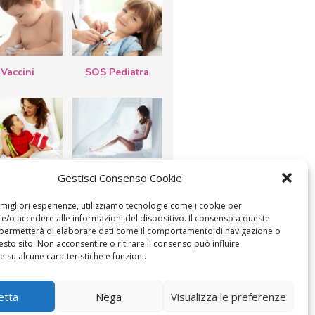
Vaccini
SOS Pediatra
esta della
Le settimane di
Gestisci Consenso Cookie
a: lavoretti,
gravidanza
etti d’auguri,
lastrocche
e migliori esperienze, utilizziamo tecnologie come i cookie per
/o accedere alle informazioni del dispositivo. Il consenso a queste
 permetterà di elaborare dati come il comportamento di navigazione o
esto sito. Non acconsentire o ritirare il consenso può influire
 su alcune caratteristiche e funzioni.
ICA IL CONSENSO
COOKIE POLICY (UE)
etta
Nega
Visualizza le preferenze