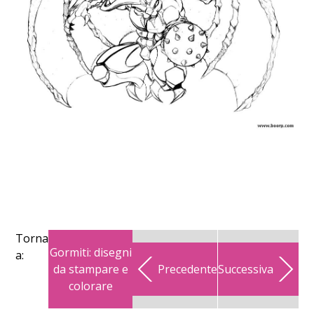
Torna
Gormiti: disegni
a:
da stampare e
Precedente
Successiva
colorare