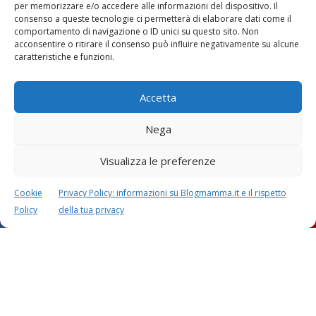
per memorizzare e/o accedere alle informazioni del dispositivo. Il
consenso a queste tecnologie ci permetterà di elaborare dati come il
comportamento di navigazione o ID unici su questo sito. Non
Vaccini
SOS Pediatra
acconsentire o ritirare il consenso può influire negativamente su alcune
caratteristiche e funzioni.
Accetta
Nega
Visualizza le preferenze
Festa della mamma:
Le settimane di
lavoretti, biglietti
gravidanza
d’auguri, filastrocche
Cookie
Privacy Policy: informazioni su Blogmamma.it e il rispetto
Policy
della tua privacy
Chi siamo
Contatti
Privacy & Cookie Policy
Modifica il consenso
Cookie Policy (UE)