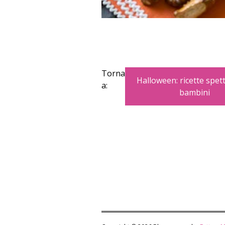
Torna
Halloween: ricette spett
a:
bambini