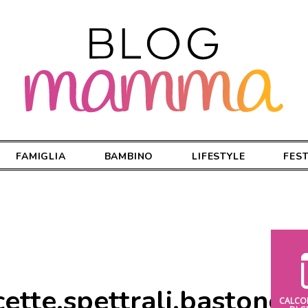
FAMIGLIA
BAMBINO
LIFESTYLE
FES
ette.spettrali.bastoncin
CALCO