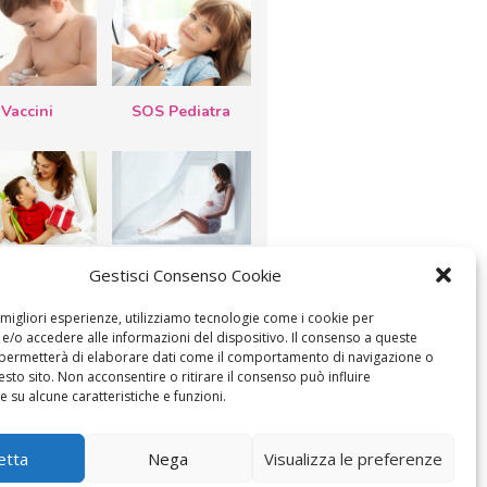
Vaccini
SOS Pediatra
esta della
Le settimane di
Gestisci Consenso Cookie
a: lavoretti,
gravidanza
etti d’auguri,
lastrocche
e migliori esperienze, utilizziamo tecnologie come i cookie per
/o accedere alle informazioni del dispositivo. Il consenso a queste
 permetterà di elaborare dati come il comportamento di navigazione o
esto sito. Non acconsentire o ritirare il consenso può influire
 su alcune caratteristiche e funzioni.
ICA IL CONSENSO
COOKIE POLICY (UE)
etta
Nega
Visualizza le preferenze