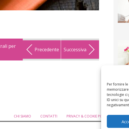
rali per
Precedente
Successiva
F
mamm
bigli
fi
Per fornire l
memorizzare e
tecnologie ci
ID unici su qu
negativamente
CHI SIAMO
CONTATTI
PRIVACY & COOKIE POLICY
MODIF
Acc