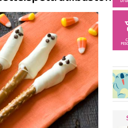
DI 
C
PES