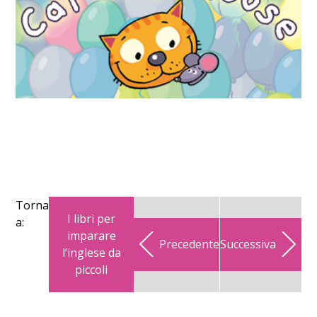
Torna
I libri per
a:
imparare
Precedente
Successiva
l’inglese da
piccoli