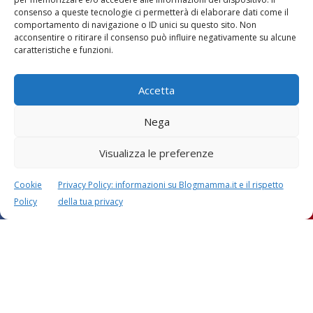
consenso a queste tecnologie ci permetterà di elaborare dati come il
comportamento di navigazione o ID unici su questo sito. Non
Vaccini
SOS Pediatra
acconsentire o ritirare il consenso può influire negativamente su alcune
caratteristiche e funzioni.
Accetta
Nega
Visualizza le preferenze
Festa della mamma:
Le settimane di
lavoretti, biglietti
gravidanza
d’auguri, filastrocche
Cookie
Privacy Policy: informazioni su Blogmamma.it e il rispetto
Policy
della tua privacy
Chi siamo
Contatti
Privacy & Cookie Policy
Modifica il consenso
Cookie Policy (UE)