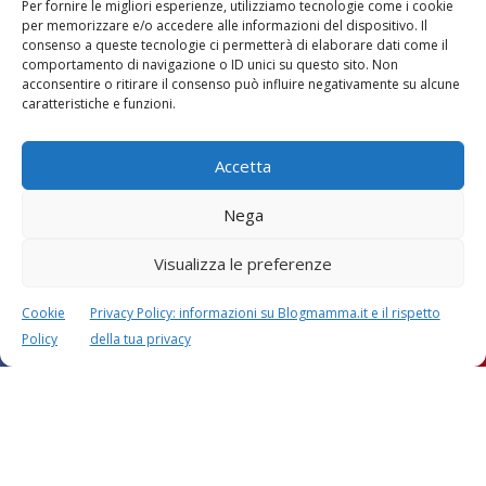
Per fornire le migliori esperienze, utilizziamo tecnologie come i cookie
per memorizzare e/o accedere alle informazioni del dispositivo. Il
consenso a queste tecnologie ci permetterà di elaborare dati come il
comportamento di navigazione o ID unici su questo sito. Non
acconsentire o ritirare il consenso può influire negativamente su alcune
Vaccini
SOS Pediatra
caratteristiche e funzioni.
Accetta
Nega
Visualizza le preferenze
Festa della mamma:
Le settimane di
lavoretti, biglietti
gravidanza
d’auguri, filastrocche
Cookie
Privacy Policy: informazioni su Blogmamma.it e il rispetto
Policy
della tua privacy
Chi siamo
Contatti
Privacy & Cookie Policy
Modifica il consenso
Cookie Policy (UE)