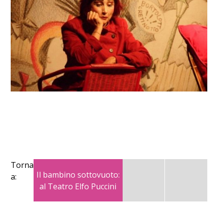
Torna
Il bambino sottovuoto:
a:
al Teatro Elfo Puccini