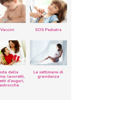
Vaccini
SOS Pediatra
esta della
Le settimane di
a: lavoretti,
gravidanza
etti d’auguri,
lastrocche