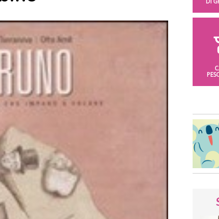
DI 
C
PES