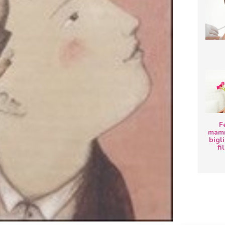
F
mamm
bigli
fi