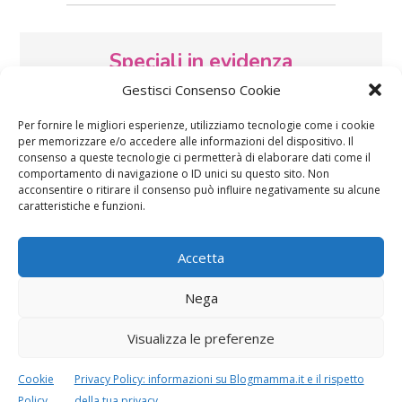
Speciali in evidenza
Gestisci Consenso Cookie
Per fornire le migliori esperienze, utilizziamo tecnologie come i cookie
per memorizzare e/o accedere alle informazioni del dispositivo. Il
consenso a queste tecnologie ci permetterà di elaborare dati come il
comportamento di navigazione o ID unici su questo sito. Non
acconsentire o ritirare il consenso può influire negativamente su alcune
caratteristiche e funzioni.
Vaccini
SOS Pediatra
Accetta
Nega
Visualizza le preferenze
Festa della mamma:
Le settimane di
Cookie
Privacy Policy: informazioni su Blogmamma.it e il rispetto
lavoretti, biglietti
gravidanza
d’auguri, filastrocche
Policy
della tua privacy