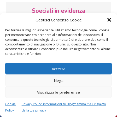
Speciali in evidenza
Gestisci Consenso Cookie
Per fornire le migliori esperienze, utilizziamo tecnologie come i cookie
per memorizzare e/o accedere alle informazioni del dispositivo. Il
consenso a queste tecnologie ci permetterà di elaborare dati come il
comportamento di navigazione o ID unici su questo sito. Non
acconsentire o ritirare il consenso può influire negativamente su alcune
caratteristiche e funzioni.
Vaccini
SOS Pediatra
Accetta
Nega
Visualizza le preferenze
Festa della mamma:
Le settimane di
lavoretti, biglietti
gravidanza
Cookie
Privacy Policy: informazioni su Blogmamma.it e il rispetto
d’auguri, filastrocche
Policy
della tua privacy