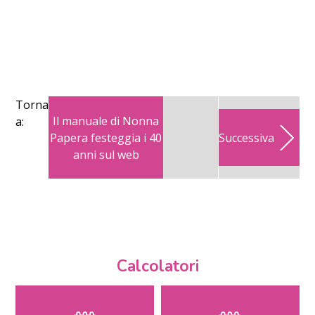
Torna
Il manuale di Nonna
a:
Papera festeggia i 40
Successiva
anni sul web
Calcolatori