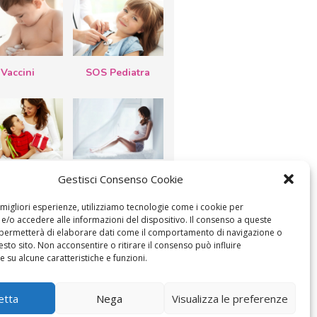
Vaccini
SOS Pediatra
esta della
Le settimane di
Gestisci Consenso Cookie
a: lavoretti,
gravidanza
etti d’auguri,
lastrocche
e migliori esperienze, utilizziamo tecnologie come i cookie per
/o accedere alle informazioni del dispositivo. Il consenso a queste
 permetterà di elaborare dati come il comportamento di navigazione o
esto sito. Non acconsentire o ritirare il consenso può influire
 su alcune caratteristiche e funzioni.
ICA IL CONSENSO
COOKIE POLICY (UE)
etta
Nega
Visualizza le preferenze