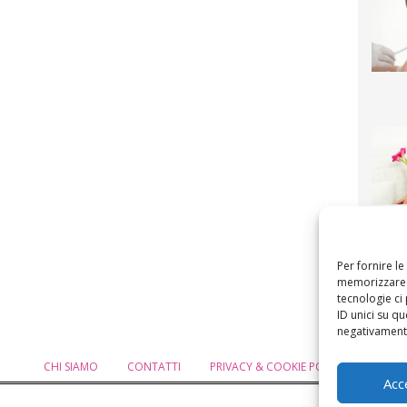
F
mamm
bigli
fi
Per fornire l
memorizzare e
tecnologie ci
ID unici su qu
negativamente
CHI SIAMO
CONTATTI
PRIVACY & COOKIE POLICY
MODIF
Acc