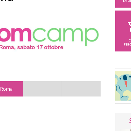
DI 
C
PES
a Roma