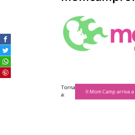
Torna
Il Mom Camp arriva 
a: