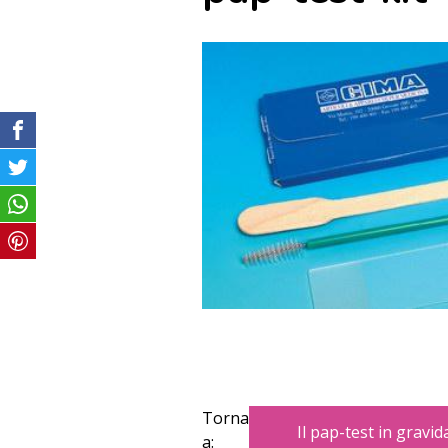
Torna
Il pap-test in gravi
a: