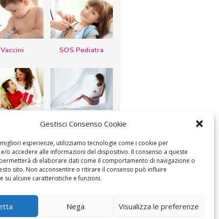
Vaccini
SOS Pediatra
esta della
Le settimane di
Gestisci Consenso Cookie
a: lavoretti,
gravidanza
etti d’auguri,
lastrocche
e migliori esperienze, utilizziamo tecnologie come i cookie per
/o accedere alle informazioni del dispositivo. Il consenso a queste
 permetterà di elaborare dati come il comportamento di navigazione o
esto sito. Non acconsentire o ritirare il consenso può influire
 su alcune caratteristiche e funzioni.
ICA IL CONSENSO
COOKIE POLICY (UE)
etta
Nega
Visualizza le preferenze