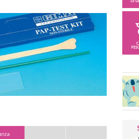
DI 
C
PES
danza