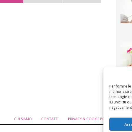
F
mamm
bigli
fi
Per fornire l
memorizzare e
tecnologie ci
ID unici su qu
negativamente
CHI SIAMO
CONTATTI
PRIVACY & COOKIE POLICY
MODIF
Acc