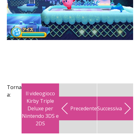
Torna
Il videogioco
a:
Kirby Triple
Deluxe per
Precedente
Successiva
Nintendo 3DS e
2DS