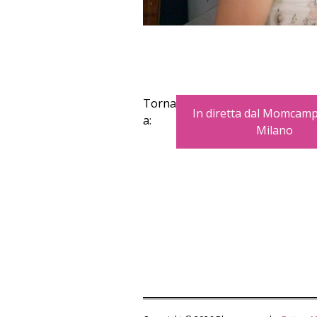
Torna
In diretta dal Momcamp
a:
Milano