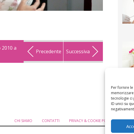
 2010 a
Precedente
Successiva
F
mamm
bigli
fi
Per fornire l
memorizzare e
tecnologie ci
ID unici su qu
negativamente
CHI SIAMO
CONTATTI
PRIVACY & COOKIE POLICY
MODIF
Acc