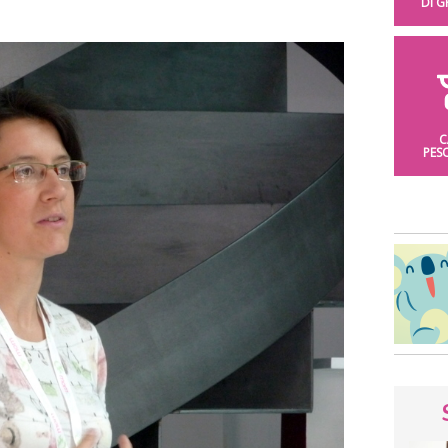
DI 
C
PES