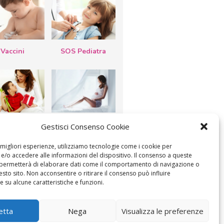
Vaccini
SOS Pediatra
esta della
Le settimane di
Gestisci Consenso Cookie
a: lavoretti,
gravidanza
etti d’auguri,
lastrocche
e migliori esperienze, utilizziamo tecnologie come i cookie per
/o accedere alle informazioni del dispositivo. Il consenso a queste
 permetterà di elaborare dati come il comportamento di navigazione o
esto sito. Non acconsentire o ritirare il consenso può influire
 su alcune caratteristiche e funzioni.
ICA IL CONSENSO
COOKIE POLICY (UE)
etta
Nega
Visualizza le preferenze