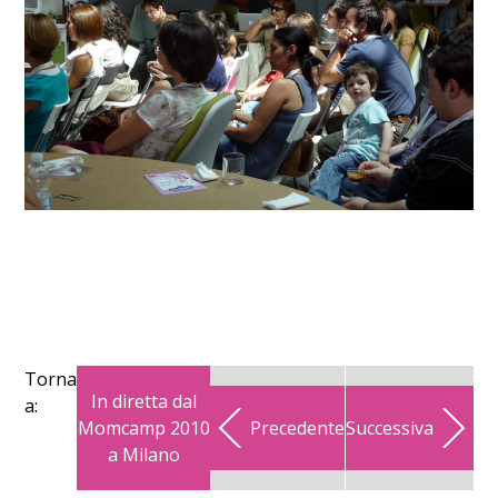
Torna
In diretta dal
a:
Momcamp 2010
Precedente
Successiva
a Milano