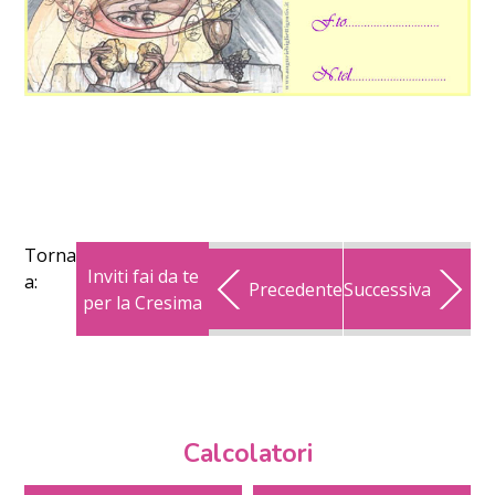
Torna
Inviti fai da te
a:
Precedente
Successiva
per la Cresima
Calcolatori