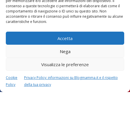
per memorizzare e/o accedere alle informazioni del dispositivo. Il
consenso a queste tecnologie ci permetterà di elaborare dati come il
comportamento di navigazione o ID unici su questo sito. Non
Vaccini
SOS Pediatra
acconsentire o ritirare il consenso può influire negativamente su alcune
caratteristiche e funzioni.
Accetta
Nega
Visualizza le preferenze
Festa della mamma:
Le settimane di
lavoretti, biglietti
gravidanza
d’auguri, filastrocche
Cookie
Privacy Policy: informazioni su Blogmamma.it e il rispetto
Policy
della tua privacy
Chi siamo
Contatti
Privacy & Cookie Policy
Modifica il consenso
Cookie Policy (UE)