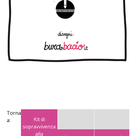
Torna
Kit di
a:
sopravvivenza
alla