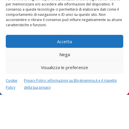
per memorizzare e/o accedere alle informazioni del dispositivo. Il
consenso a queste tecnologie ci permetterà di elaborare dati come il
comportamento di navigazione o ID unici su questo sito. Non
Vaccini
SOS Pediatra
acconsentire o ritirare il consenso può influire negativamente su alcune
caratteristiche e funzioni.
Accetta
Nega
Visualizza le preferenze
Festa della mamma:
Le settimane di
lavoretti, biglietti
gravidanza
d’auguri, filastrocche
Cookie
Privacy Policy: informazioni su Blogmamma.it e il rispetto
Policy
della tua privacy
Chi siamo
Contatti
Privacy & Cookie Policy
Modifica il consenso
Cookie Policy (UE)