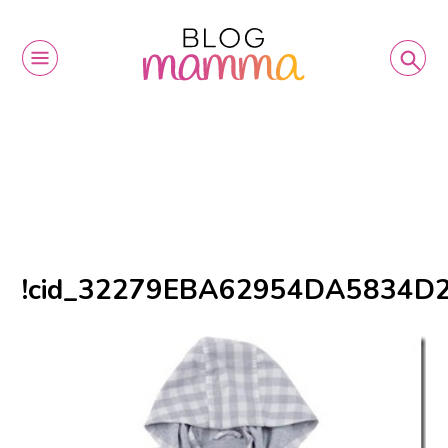
!cid_32279EBA62954DA5834D2