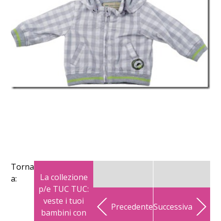
Torna
La collezione
a:
p/e TUC TUC:
veste i tuoi
Precedente
Successiva
bambini con