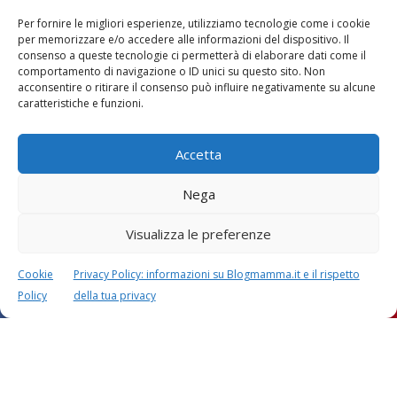
Per fornire le migliori esperienze, utilizziamo tecnologie come i cookie
Vaccini
SOS Pediatra
per memorizzare e/o accedere alle informazioni del dispositivo. Il
consenso a queste tecnologie ci permetterà di elaborare dati come il
comportamento di navigazione o ID unici su questo sito. Non
acconsentire o ritirare il consenso può influire negativamente su alcune
caratteristiche e funzioni.
Accetta
Festa della mamma:
Le settimane di
Nega
lavoretti, biglietti
gravidanza
d’auguri, filastrocche
Visualizza le preferenze
Cookie
Privacy Policy: informazioni su Blogmamma.it e il rispetto
Policy
della tua privacy
Chi siamo
Contatti
Privacy & Cookie Policy
Modifica il consenso
Cookie Policy (UE)
Copyright © 2026 Blogmamma by
FattoreMamma