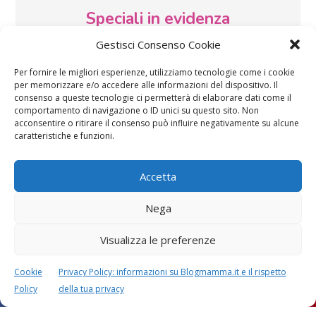
Speciali in evidenza
Gestisci Consenso Cookie
Per fornire le migliori esperienze, utilizziamo tecnologie come i cookie
per memorizzare e/o accedere alle informazioni del dispositivo. Il
consenso a queste tecnologie ci permetterà di elaborare dati come il
comportamento di navigazione o ID unici su questo sito. Non
acconsentire o ritirare il consenso può influire negativamente su alcune
Vaccini
SOS Pediatra
caratteristiche e funzioni.
Accetta
Nega
Visualizza le preferenze
Festa della mamma:
Le settimane di
lavoretti, biglietti
gravidanza
Cookie
Privacy Policy: informazioni su Blogmamma.it e il rispetto
d’auguri, filastrocche
Policy
della tua privacy