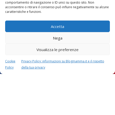
comportamento di navigazione o ID unici su questo sito. Non
Vaccini
SOS Pediatra
acconsentire o ritirare il consenso può influire negativamente su alcune
caratteristiche e funzioni.
Accetta
Nega
Visualizza le preferenze
Festa della mamma:
Le settimane di
lavoretti, biglietti
gravidanza
d’auguri, filastrocche
Cookie
Privacy Policy: informazioni su Blogmamma.it e il rispetto
Policy
della tua privacy
Chi siamo
Contatti
Privacy & Cookie Policy
Modifica il consenso
Cookie Policy (UE)
Copyright © 2026 Blogmamma by
FattoreMamma
Design e sviluppo
colorinside studio
con
Atelier FattoreMamma