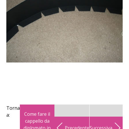
Torna
Come fare il
a:
cappello da
diplomato in
Precedente
Successiva