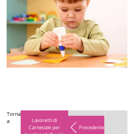
Torna
Lavoretti di
a:
Carnevale per
Precedente