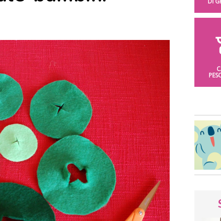
DI 
C
PES