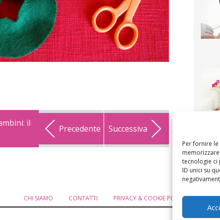
F
mbini: il
Precedente
Successiva
mamm
bigli
fi
Per fornire l
memorizzare e
tecnologie ci
ID unici su qu
negativamente
CHI SIAMO
CONTATTI
PRIVACY & COOKIE POLICY
MODIF
Acc