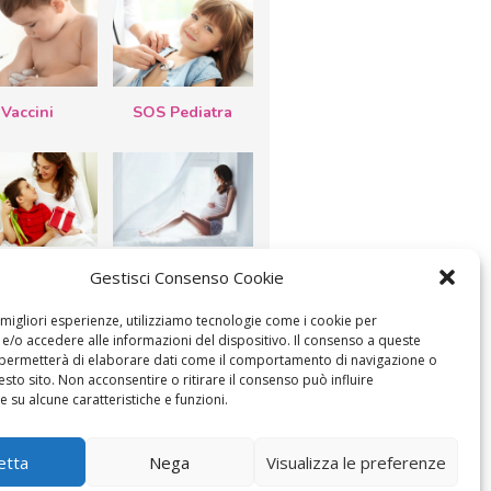
Vaccini
SOS Pediatra
esta della
Le settimane di
Gestisci Consenso Cookie
a: lavoretti,
gravidanza
etti d’auguri,
lastrocche
e migliori esperienze, utilizziamo tecnologie come i cookie per
/o accedere alle informazioni del dispositivo. Il consenso a queste
 permetterà di elaborare dati come il comportamento di navigazione o
esto sito. Non acconsentire o ritirare il consenso può influire
 su alcune caratteristiche e funzioni.
ICA IL CONSENSO
COOKIE POLICY (UE)
etta
Nega
Visualizza le preferenze