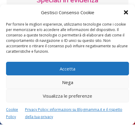
Speciali in evidenza
Gestisci Consenso Cookie
Per fornire le migliori esperienze, utilizziamo tecnologie come i cookie
per memorizzare e/o accedere alle informazioni del dispositivo. Il
consenso a queste tecnologie ci permetterà di elaborare dati come il
comportamento di navigazione o ID unici su questo sito. Non
acconsentire o ritirare il consenso può influire negativamente su alcune
Vaccini
SOS Pediatra
caratteristiche e funzioni.
Accetta
Nega
Visualizza le preferenze
Festa della mamma:
Le settimane di
lavoretti, biglietti
gravidanza
Cookie
Privacy Policy: informazioni su Blogmamma.it e il rispetto
d’auguri, filastrocche
Policy
della tua privacy