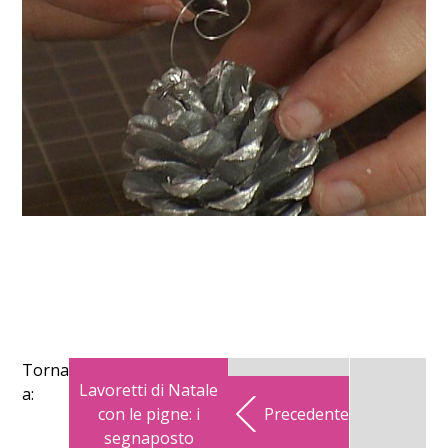
Torna
Lavoretti di Natale
a:
con le pigne: i
Precedente
segnaposto