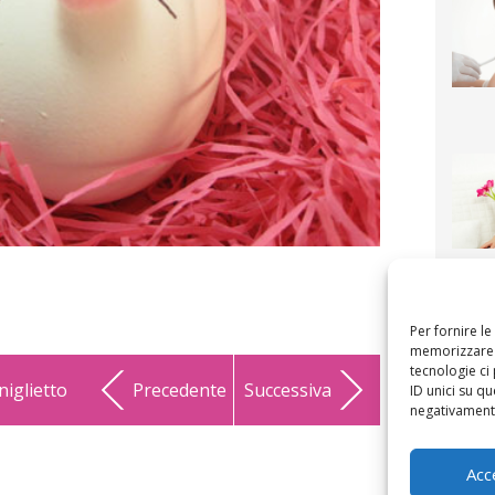
F
mamm
bigli
fi
Per fornire l
memorizzare e
tecnologie ci
niglietto
Precedente
Successiva
ID unici su qu
negativamente
Acc