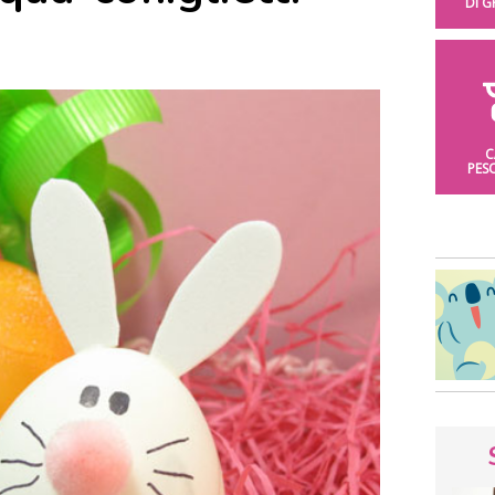
DI 
C
PES