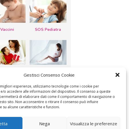
Vaccini
SOS Pediatra
esta della
Le settimane di
Gestisci Consenso Cookie
a: lavoretti,
gravidanza
etti d’auguri,
lastrocche
e migliori esperienze, utilizziamo tecnologie come i cookie per
/o accedere alle informazioni del dispositivo. Il consenso a queste
 permetterà di elaborare dati come il comportamento di navigazione o
esto sito. Non acconsentire o ritirare il consenso può influire
 su alcune caratteristiche e funzioni.
etta
Nega
Visualizza le preferenze