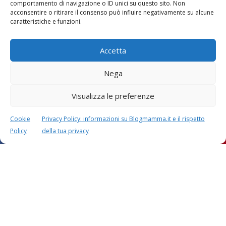
comportamento di navigazione o ID unici su questo sito. Non
Vaccini
SOS Pediatra
acconsentire o ritirare il consenso può influire negativamente su alcune
caratteristiche e funzioni.
Accetta
Nega
Visualizza le preferenze
Festa della mamma:
Le settimane di
lavoretti, biglietti
gravidanza
d’auguri, filastrocche
Cookie
Privacy Policy: informazioni su Blogmamma.it e il rispetto
Policy
della tua privacy
Chi siamo
Contatti
Privacy & Cookie Policy
Modifica il consenso
Cookie Policy (UE)
Copyright © 2026 Blogmamma by
FattoreMamma
Design e sviluppo
colorinside studio
con
Atelier FattoreMamma