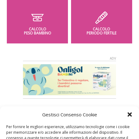
CALCOLO
CALCOLO
PESO BAMBINO
PERIODO FERTILE
Gestisci Consenso Cookie
Speciali in evidenza
Per fornire le migliori esperienze, utilizziamo tecnologie come i cookie
per memorizzare e/o accedere alle informazioni del dispositivo. Il
consenso a queste tecnologie ci permetterà di elaborare dati come il