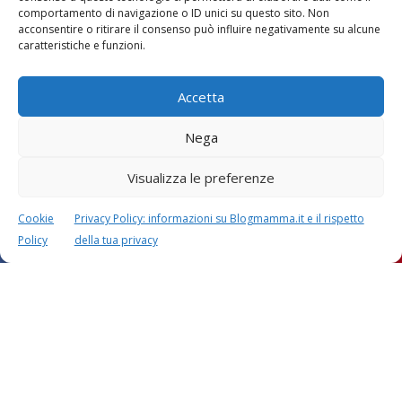
comportamento di navigazione o ID unici su questo sito. Non
acconsentire o ritirare il consenso può influire negativamente su alcune
caratteristiche e funzioni.
Vaccini
SOS Pediatra
Accetta
Nega
Visualizza le preferenze
Cookie
Privacy Policy: informazioni su Blogmamma.it e il rispetto
Policy
della tua privacy
Festa della mamma:
Le settimane di
lavoretti, biglietti
gravidanza
d’auguri, filastrocche
Chi siamo
Contatti
Privacy & Cookie Policy