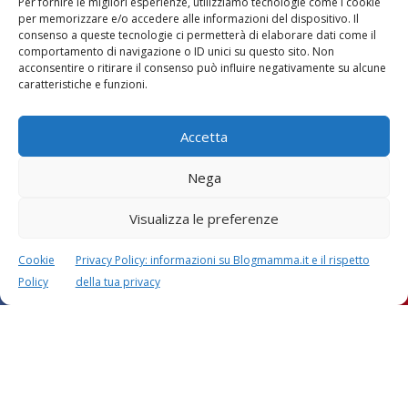
Per fornire le migliori esperienze, utilizziamo tecnologie come i cookie
Vaccini
SOS Pediatra
per memorizzare e/o accedere alle informazioni del dispositivo. Il
consenso a queste tecnologie ci permetterà di elaborare dati come il
comportamento di navigazione o ID unici su questo sito. Non
acconsentire o ritirare il consenso può influire negativamente su alcune
caratteristiche e funzioni.
Accetta
Festa della mamma:
Le settimane di
lavoretti, biglietti
Nega
gravidanza
d’auguri, filastrocche
Visualizza le preferenze
Cookie
Privacy Policy: informazioni su Blogmamma.it e il rispetto
Policy
della tua privacy
Chi siamo
Contatti
Privacy & Cookie Policy
Modifica il consenso
Cookie Policy (UE)
Copyright © 2026 Blogmamma by
FattoreMamma
Design e sviluppo
colorinside studio
con
Atelier FattoreMamma