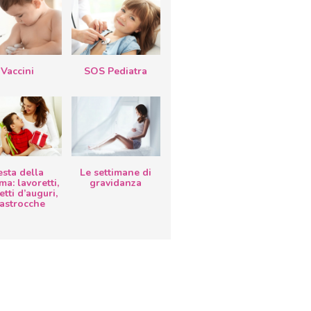
Vaccini
SOS Pediatra
esta della
Le settimane di
a: lavoretti,
gravidanza
etti d’auguri,
lastrocche