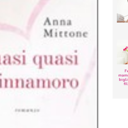
F
mamm
bigli
fi