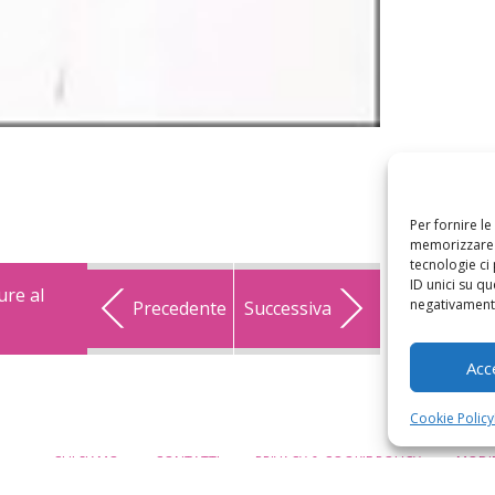
Per fornire l
memorizzare e
tecnologie ci
ID unici su qu
ure al
negativamente
Precedente
Successiva
Acc
Cookie Policy
CHI SIAMO
CONTATTI
PRIVACY & COOKIE POLICY
MODIF