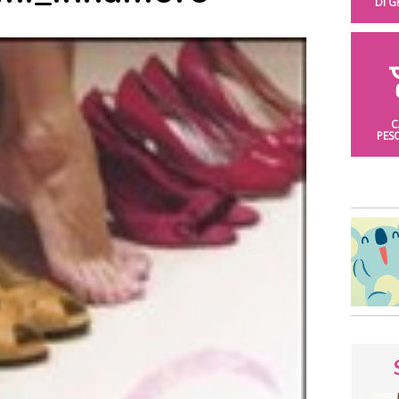
DI 
C
PES