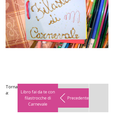
Torna
Libro fai da te con
a:
filastrocche di
Precedente
Carnevale