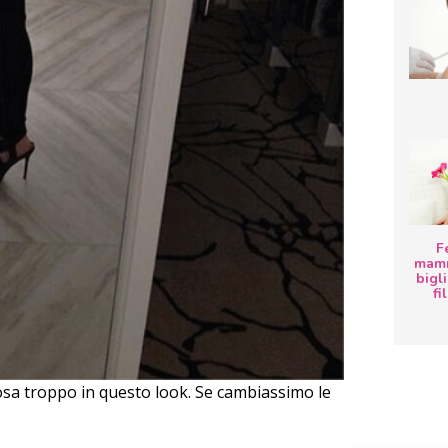
F
mamm
bigli
fi
osa troppo in questo look. Se cambiassimo le