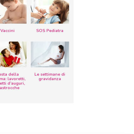
Vaccini
SOS Pediatra
esta della
Le settimane di
a: lavoretti,
gravidanza
etti d’auguri,
lastrocche