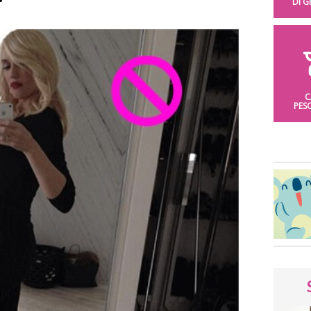
DI 
C
PES