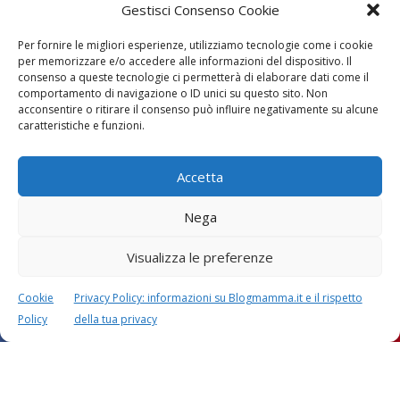
Gestisci Consenso Cookie
Per fornire le migliori esperienze, utilizziamo tecnologie come i cookie
Vaccini
SOS Pediatra
per memorizzare e/o accedere alle informazioni del dispositivo. Il
consenso a queste tecnologie ci permetterà di elaborare dati come il
comportamento di navigazione o ID unici su questo sito. Non
acconsentire o ritirare il consenso può influire negativamente su alcune
caratteristiche e funzioni.
Accetta
Festa della mamma:
Le settimane di
Nega
lavoretti, biglietti
gravidanza
d’auguri, filastrocche
Visualizza le preferenze
Cookie
Privacy Policy: informazioni su Blogmamma.it e il rispetto
Policy
della tua privacy
Chi siamo
Contatti
Privacy & Cookie Policy
Modifica il consenso
Cookie Policy (UE)