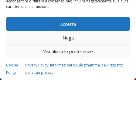
acconsentire o ritirare il consenso può influire negativamente su alcune
caratteristiche e funzioni.
Accetta
Nega
Visualizza le preferenze
Festa della mamma:
Le settimane di
lavoretti, biglietti
gravidanza
d’auguri, filastrocche
Cookie
Privacy Policy: informazioni su Blogmamma.it e il rispetto
Policy
della tua privacy
Chi siamo
Contatti
Privacy & Cookie Policy
Modifica il consenso
Cookie Policy (UE)
Copyright © 2026 Blogmamma by
FattoreMamma
Design e sviluppo
colorinside studio
con
Atelier FattoreMamma