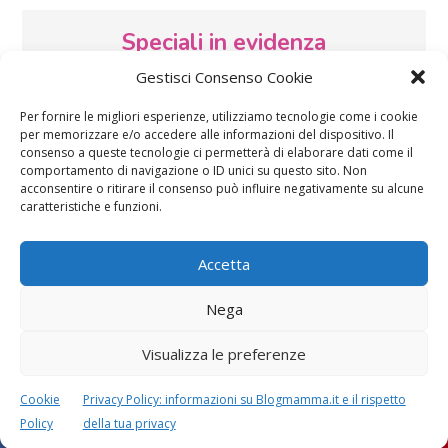
Speciali in evidenza
Gestisci Consenso Cookie
Per fornire le migliori esperienze, utilizziamo tecnologie come i cookie
per memorizzare e/o accedere alle informazioni del dispositivo. Il
consenso a queste tecnologie ci permetterà di elaborare dati come il
comportamento di navigazione o ID unici su questo sito. Non
acconsentire o ritirare il consenso può influire negativamente su alcune
caratteristiche e funzioni.
Vaccini
SOS Pediatra
Accetta
Nega
Visualizza le preferenze
Festa della mamma:
Le settimane di
lavoretti, biglietti
gravidanza
Cookie
Privacy Policy: informazioni su Blogmamma.it e il rispetto
d’auguri, filastrocche
Policy
della tua privacy