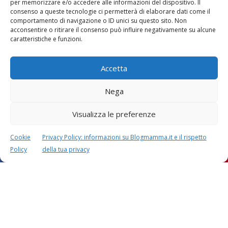
Calcolatori
per memorizzare e/o accedere alle informazioni del dispositivo. Il
consenso a queste tecnologie ci permetterà di elaborare dati come il
comportamento di navigazione o ID unici su questo sito. Non
acconsentire o ritirare il consenso può influire negativamente su alcune
caratteristiche e funzioni.
Accetta
CALCOLO SETTIMANE DI
CALCOLO
GRAVIDANZA
DATA PARTO
Nega
Visualizza le preferenze
Cookie
Privacy Policy: informazioni su Blogmamma.it e il rispetto
CALCOLO
CALCOLO
Policy
della tua privacy
PESO BAMBINO
PERIODO FERTILE