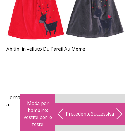
Abitini in velluto Du Pareil Au Meme
Torna
Moda per
a:
bambine:
Precedente
Successiva
vestite per le
feste