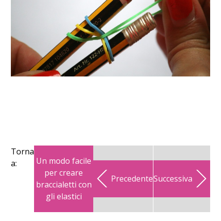
Torna
Un modo facile
a:
per creare
Precedente
Successiva
braccialetti con
gli elastici