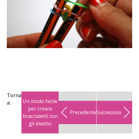
Torna
Un modo facile
a:
per creare
Precedente
Successiva
braccialetti con
gli elastici