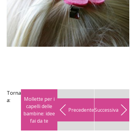
Torna
Mollette per i
a:
capelli delle
Precedente
Successiva
bambine: idee
fai da te