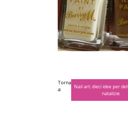
Torna
Nail art: dieci idee per de
a:
natalizie