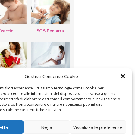
Vaccini
SOS Pediatra
esta della
Le settimane di
Gestisci Consenso Cookie
a: lavoretti,
gravidanza
etti d’auguri,
lastrocche
e migliori esperienze, utilizziamo tecnologie come i cookie per
/o accedere alle informazioni del dispositivo. Il consenso a queste
 permetterà di elaborare dati come il comportamento di navigazione o
esto sito. Non acconsentire o ritirare il consenso può influire
 su alcune caratteristiche e funzioni.
etta
Nega
Visualizza le preferenze
ICA IL CONSENSO
COOKIE POLICY (UE)