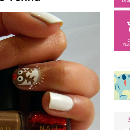
DI 
C
PES