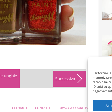
F
mamm
bigli
fi
Per fornire l
lle unghie
memorizzare e
Successiva
tecnologie ci
ID unici su qu
negativamente
Acc
CHI SIAMO
CONTATTI
PRIVACY & COOKIE POLICY
MODIF